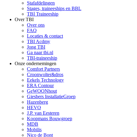
Stafafdelingen
Stages, traineeships en BBL
TBI Traineeship
Over TBI
Over ons
FAQ
Locaties & contact
TBI Acdmy
Jong TBI
Ga naar tbi.nl
TBI-traineeship
Onze ondernemingen
Comfort Partners
Croonwolter&dros
Eekels Technology
ERA Contour
GeWOONhout
Giesbers InstallatieGroep
Hazenberg
HEVO
J.P. van Eesteren
Koopmans Bouwgroep
MDB
Mobilis
Nico de Bont