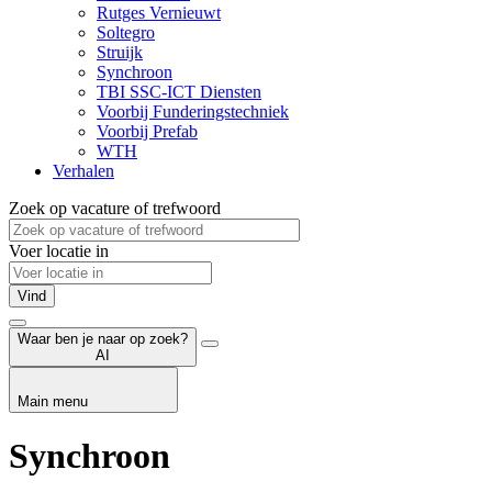
Rutges Vernieuwt
Soltegro
Struijk
Synchroon
TBI SSC-ICT Diensten
Voorbij Funderingstechniek
Voorbij Prefab
WTH
Verhalen
Zoek op vacature of trefwoord
Voer locatie in
Vind
Waar ben je naar op zoek?
AI
Main menu
Synchroon