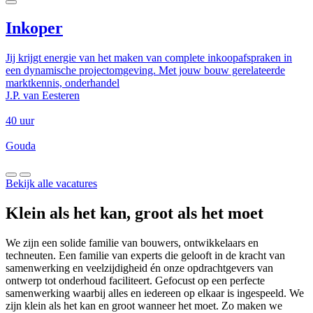
Inkoper
Jij krijgt energie van het maken van complete inkoopafspraken in
een dynamische projectomgeving. Met jouw bouw gerelateerde
marktkennis, onderhandel
J.P. van Eesteren
40 uur
Gouda
Bekijk alle vacatures
Klein als het kan, groot als het moet
We zijn een solide familie van bouwers, ontwikkelaars en
techneuten. Een familie van experts die gelooft in de kracht van
samenwerking en veelzijdigheid én onze opdrachtgevers van
ontwerp tot onderhoud faciliteert. Gefocust op een perfecte
samenwerking waarbij alles en iedereen op elkaar is ingespeeld. We
zijn klein als het kan en groot wanneer het moet. Zo maken we