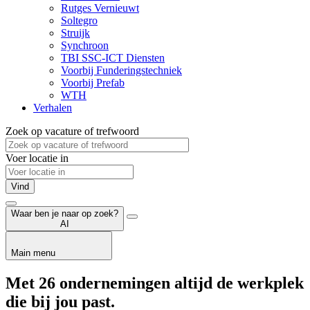
Rutges Vernieuwt
Soltegro
Struijk
Synchroon
TBI SSC-ICT Diensten
Voorbij Funderingstechniek
Voorbij Prefab
WTH
Verhalen
Zoek op vacature of trefwoord
Voer locatie in
Vind
Waar ben je naar op zoek?
AI
Main menu
Met 26 ondernemingen altijd de werkplek
die bij jou past.