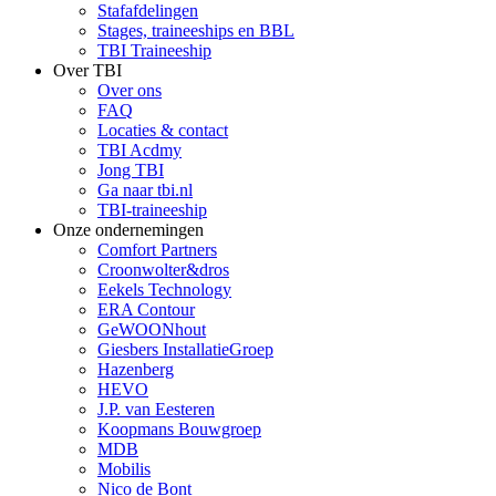
Stafafdelingen
Stages, traineeships en BBL
TBI Traineeship
Over TBI
Over ons
FAQ
Locaties & contact
TBI Acdmy
Jong TBI
Ga naar tbi.nl
TBI-traineeship
Onze ondernemingen
Comfort Partners
Croonwolter&dros
Eekels Technology
ERA Contour
GeWOONhout
Giesbers InstallatieGroep
Hazenberg
HEVO
J.P. van Eesteren
Koopmans Bouwgroep
MDB
Mobilis
Nico de Bont